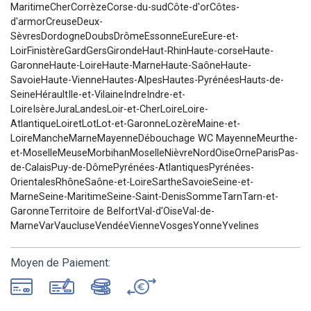
MaritimeCherCorrèzeCorse-du-sudCôte-d'orCôtes-
d'armorCreuseDeux-
SèvresDordogneDoubsDrômeEssonneEureEure-et-
LoirFinistèreGardGersGirondeHaut-RhinHaute-corseHaute-
GaronneHaute-LoireHaute-MarneHaute-SaôneHaute-
SavoieHaute-VienneHautes-AlpesHautes-PyrénéesHauts-de-
SeineHéraultIle-et-VilaineIndreIndre-et-
LoireIsèreJuraLandesLoir-et-CherLoireLoire-
AtlantiqueLoiretLotLot-et-GaronneLozèreMaine-et-
LoireMancheMarneMayenneDébouchage WC MayenneMeurthe-
et-MoselleMeuseMorbihanMoselleNièvreNordOiseOrneParisPas-
de-CalaisPuy-de-DômePyrénées-AtlantiquesPyrénées-
OrientalesRhôneSaône-et-LoireSartheSavoieSeine-et-
MarneSeine-MaritimeSeine-Saint-DenisSommeTarnTarn-et-
GaronneTerritoire de BelfortVal-d'OiseVal-de-
MarneVarVaucluseVendéeVienneVosgesYonneYvelines
Moyen de Paiement: