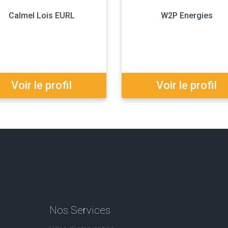
Calmel Lois EURL
W2P Energies
Voir le profil
Voir le profil
Nos Services