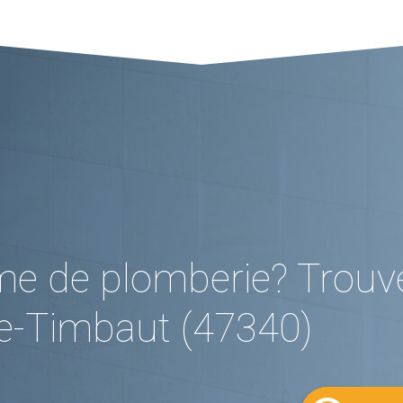
me de plomberie? Trouv
e-Timbaut (47340)