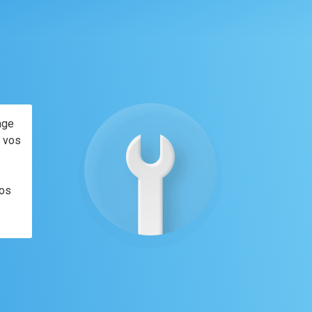
age
e vos
vos