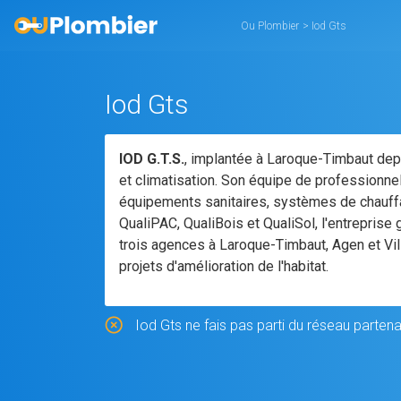
Ou Plombier
>
Iod Gts
Iod Gts
IOD G.T.S.
, implantée à Laroque-Timbaut dep
et climatisation. Son équipe de professionnels
équipements sanitaires, systèmes de chauffag
QualiPAC, QualiBois et QualiSol, l'entrepris
trois agences à Laroque-Timbaut, Agen et Vil
projets d'amélioration de l'habitat.
Iod Gts ne fais pas parti du réseau partena