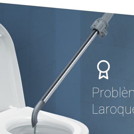
Problè
Laroqu