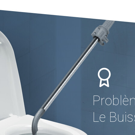
Problè
Le Bui