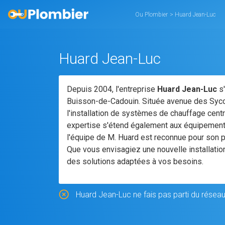
Ou Plombier
>
Huard Jean-Luc
Huard Jean-Luc
Depuis 2004, l'entreprise
Huard Jean-Luc
s'
Buisson-de-Cadouin. Située avenue des Syco
l'installation de systèmes de chauffage cent
expertise s'étend également aux équipements 
l'équipe de M. Huard est reconnue pour son p
Que vous envisagiez une nouvelle installatio
des solutions adaptées à vos besoins.
Huard Jean-Luc ne fais pas parti du réseau