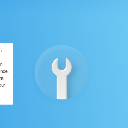
u
on
ence,
nt.
our