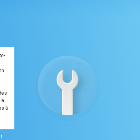
te-
on
 des
la
as à
fr