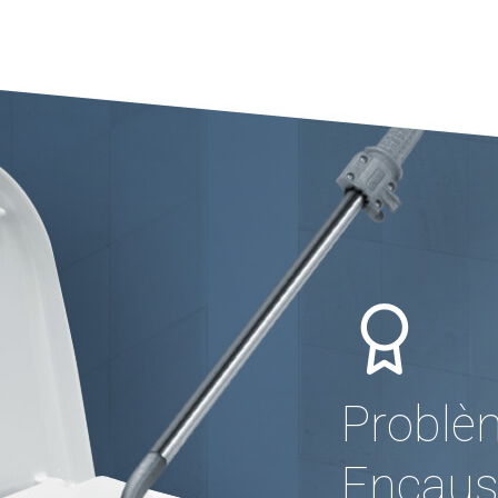
Problè
Encaus