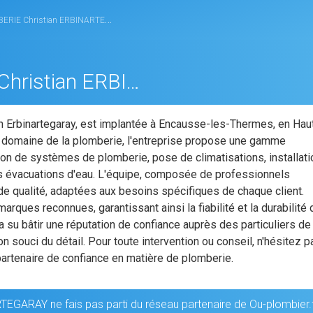
E Christian ERBINARTEGARAY
ENCAUSSE PLOMBERIE Christian ERBINARTEGARAY
ian Erbinartegaray, est implantée à Encausse-les-Thermes, en Hau
 domaine de la plomberie, l'entreprise propose une gamme
tion de systèmes de plomberie, pose de climatisations, installati
es évacuations d'eau. L'équipe, composée de professionnels
 de qualité, adaptées aux besoins spécifiques de chaque client.
es reconnues, garantissant ainsi la fiabilité et la durabilité
 a su bâtir une réputation de confiance auprès des particuliers de 
n souci du détail. Pour toute intervention ou conseil, n'hésitez p
rtenaire de confiance en matière de plomberie.
ARAY ne fais pas parti du réseau partenaire de Ou-plombier.