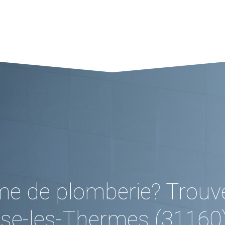
me de plomberie? Trouv
se-les-Thermes (31160