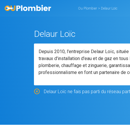
Ou Plombier
>
Delaur Loïc
Delaur Loïc
Depuis 2010, l'entreprise Delaur Loïc, situé
travaux d'installation d'eau et de gaz en tous
plomberie, chauffage et zinguerie, garantissa
professionnalisme en font un partenaire de c
Delaur Loïc ne fais pas parti du réseau par