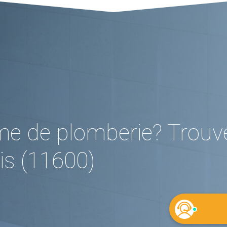
me de plomberie? Trouv
is (11600)