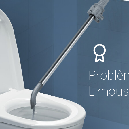
Problè
Limous