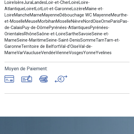
LoireIsèreJuraLandesLoir-et-CherLoireLoire-
AtlantiqueLoiretLotLot-et-GaronneLozèreMaine-et-
LoireMancheMarneMayenneDébouchage WC MayenneMeurthe-
et-MoselleMeuseMorbihanMoselleNièvreNordOiseOrneParisPas-
de-CalaisPuy-de-DômePyrénées-AtlantiquesPyrénées-
OrientalesRhôneSaône-et-LoireSartheSavoieSeine-et-
MarneSeine-MaritimeSeine-Saint-DenisSommeTarnTarn-et-
GaronneTerritoire de BelfortVal-d'OiseVal-de-
MarneVarVaucluseVendéeVienneVosgesYonneYvelines
Moyen de Paiement: