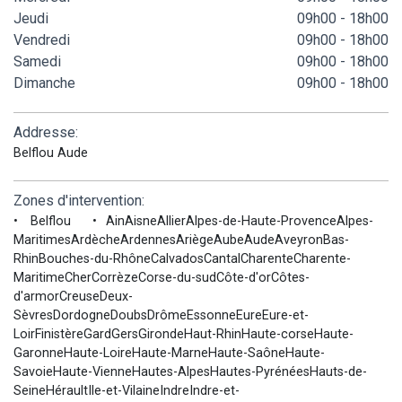
Jeudi
09h00 - 18h00
Vendredi
09h00 - 18h00
Samedi
09h00 - 18h00
Dimanche
09h00 - 18h00
Addresse:
Belflou Aude
Zones d'intervention:
Belflou
AinAisneAllierAlpes-de-Haute-ProvenceAlpes-
MaritimesArdècheArdennesAriègeAubeAudeAveyronBas-
RhinBouches-du-RhôneCalvadosCantalCharenteCharente-
MaritimeCherCorrèzeCorse-du-sudCôte-d'orCôtes-
d'armorCreuseDeux-
SèvresDordogneDoubsDrômeEssonneEureEure-et-
LoirFinistèreGardGersGirondeHaut-RhinHaute-corseHaute-
GaronneHaute-LoireHaute-MarneHaute-SaôneHaute-
SavoieHaute-VienneHautes-AlpesHautes-PyrénéesHauts-de-
SeineHéraultIle-et-VilaineIndreIndre-et-