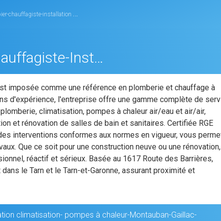
ion climatisation- pompes à chaleur-Montauban-Gaillac-Montdurausse
Chef Energie-Plombier-Chauffagiste-Installation Climatisation- Pompes À Chaleur-Montauban-Gaillac-Montdurausse
'est imposée comme une référence en plomberie et chauffage à
ns d'expérience, l'entreprise offre une gamme complète de serv
lomberie, climatisation, pompes à chaleur air/eau et air/air,
tion et rénovation de salles de bain et sanitaires. Certifiée RGE
 des interventions conformes aux normes en vigueur, vous perme
avaux. Que ce soit pour une construction neuve ou une rénovation,
sionnel, réactif et sérieux. Basée au 1617 Route des Barrières,
dans le Tarn et le Tarn-et-Garonne, assurant proximité et
ation climatisation- pompes à chaleur-Montauban-Gaillac-