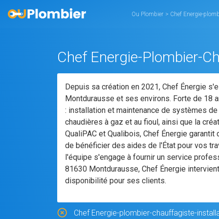
Ou Plombier
>
Chef Energie-plombier-chauffagiste-installat
Depuis sa création en 2021, Chef Énergie s
Montdurausse et ses environs. Forte de 18 a
: installation et maintenance de systèmes de p
chaudières à gaz et au fioul, ainsi que la créa
QualiPAC et Qualibois, Chef Énergie garantit
de bénéficier des aides de l'État pour vos tr
l'équipe s'engage à fournir un service profes
81630 Montdurausse, Chef Énergie intervient 
disponibilité pour ses clients.
Chef Energie-plombier-chauffagiste-install