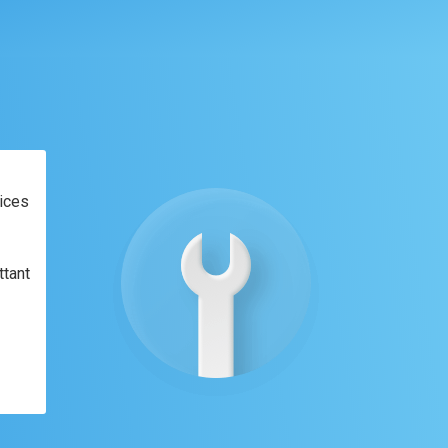
ices
ttant