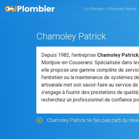
Ou Plombier
>
Chamoley Patrick
Chamoley Patrick
Depuis 1982, l'entreprise
Chamoley Patrick
Montjoie-en-Couserans. Spécialisée dans les 
elle propose une gamme complète de services 
l'entretien ou la maintenance de systèmes de 
artisanale met son savoir-faire au service de
s'engage à fournir des prestations de qualit
recherchez un professionnel de confiance pou
Chamoley Patrick ne fais pas parti du rése