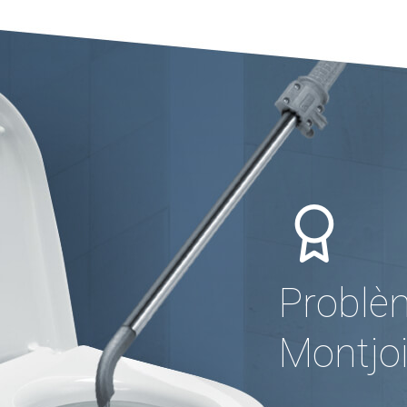
Problè
Montjo