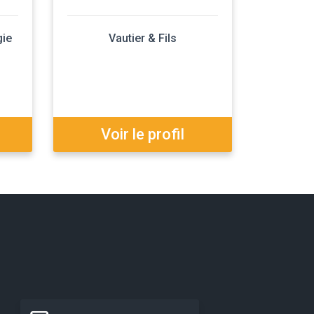
gie
Vautier & Fils
Voir le profil