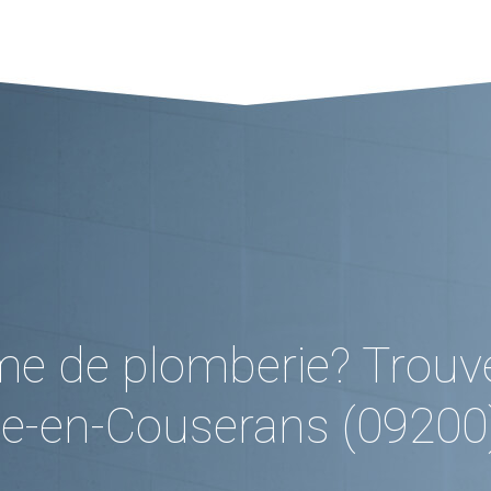
me de plomberie? Trouv
ie-en-Couserans (09200