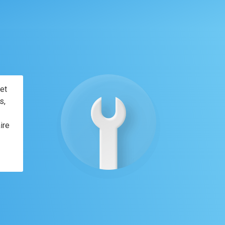
et
s,
ire