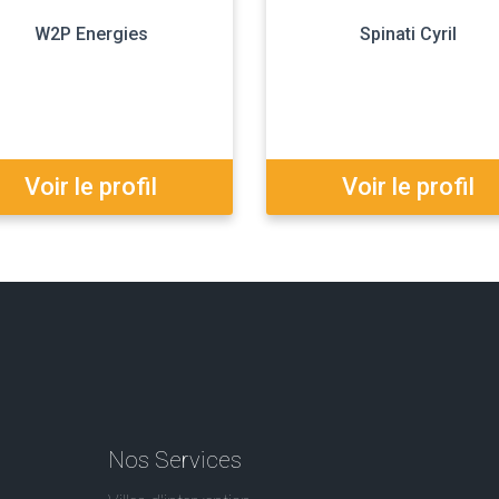
W2P Energies
Spinati Cyril
Voir le profil
Voir le profil
Nos Services