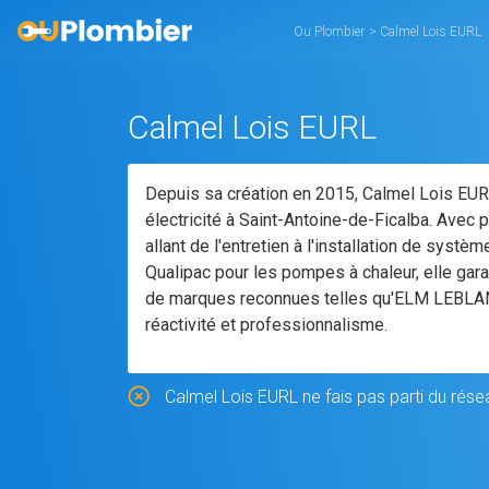
Ou Plombier
>
Calmel Lois EURL
Calmel Lois EURL
Depuis sa création en 2015, Calmel Lois EU
électricité à Saint-Antoine-de-Ficalba. Avec 
allant de l'entretien à l'installation de systè
Qualipac pour les pompes à chaleur, elle gar
de marques reconnues telles qu'ELM LEBLANC,
réactivité et professionnalisme.
Calmel Lois EURL ne fais pas parti du rése