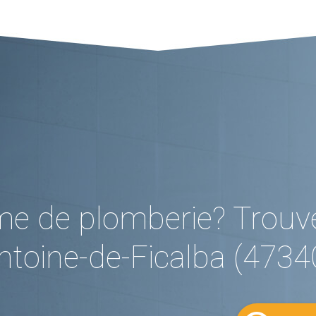
me de plomberie? Trouv
ntoine-de-Ficalba (4734