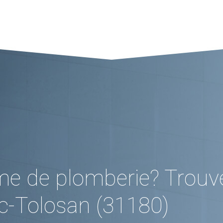
me de plomberie? Trouv
c-Tolosan (31180)