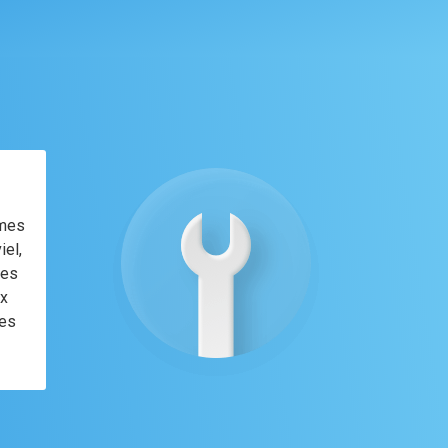
èmes
iel,
ées
ux
des