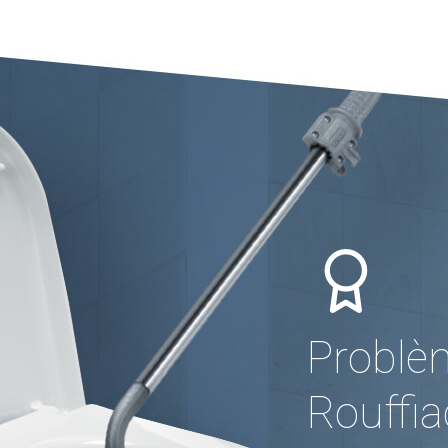
Problè
Rouffia