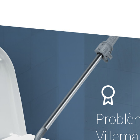
Problè
Villem