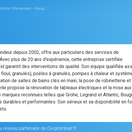
lombier Villemandeur
>
Bougreau Philippe SARL
andeur depuis 2002, offre aux particuliers des services de
. Avec plus de 20 ans d'expérience, cette entreprise certifiée
id garantit des interventions de qualité. Son équipe qualifiée as
az, fioul, granulés), poêles à granulés, pompes à chaleur et systè
éation de salles de bains clés en main, la pose de robinetterie et 
lle propose la rénovation de tableaux électriques et la mise aux
es marques reconnues telles que Grohe, Legrand et Atlantic, Boug
 durables et performantes. Son sérieux et sa disponibilité en fo
ets.
u réseau partenaire de Ou-plombier.fr