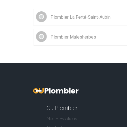
Plombier La Ferté-Saint-Aubin
Plombier Malesherbes
Ou Plombier
Nos Prestations