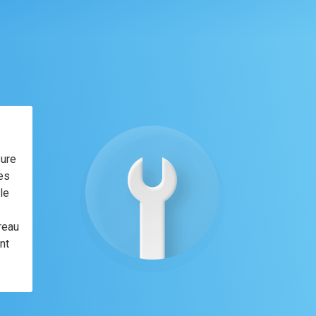
sure
mes
le
reau
nt