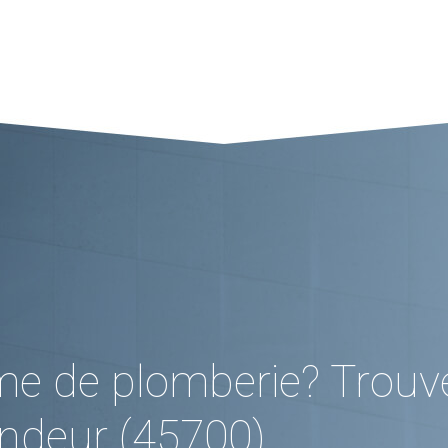
me de plomberie? Trouv
andeur (45700)