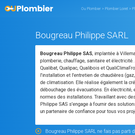
Ou Plombier
>
Plombier Loiret
>
P
Bougreau Philippe SARL
Bougreau Philippe SAS
, implantée à Villem
plomberie, chauffage, sanitaire et électricité
Qualibat, Qualipac, Qualibois et QualiClimaFro
l'installation et l'entretien de chaudières (g
de climatisation. Elle réalise également la cr
débouchage des évacuations. En électricité, e
normes des installations. Travaillant avec d
Philippe SAS s'engage à fournir des solutions
un partenaire de confiance pour tous vos proj
Bougreau Philippe SARL ne fais pas parti d