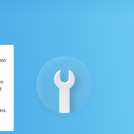
ion
is
t
ins